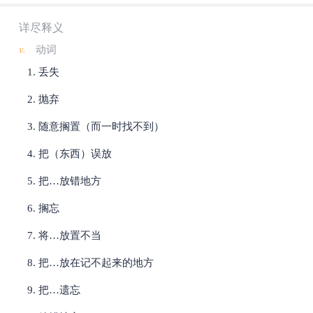
详尽释义
v.
动词
丢失
抛弃
随意搁置（而一时找不到）
把（东西）误放
把…放错地方
搁忘
将…放置不当
把…放在记不起来的地方
把…遗忘