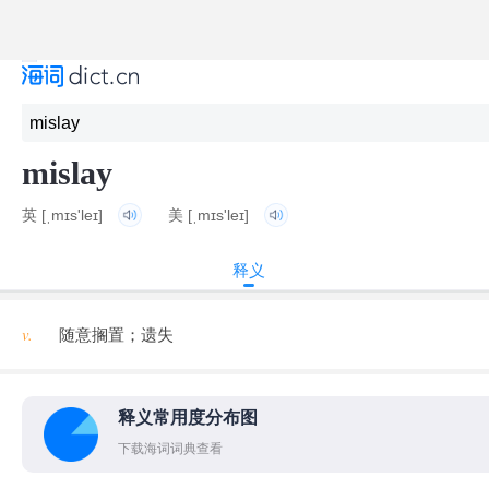
mislay
英
[ˌmɪs'leɪ]
美
[ˌmɪs'leɪ]
释义
v.
随意搁置；遗失
释义常用度分布图
下载海词词典查看