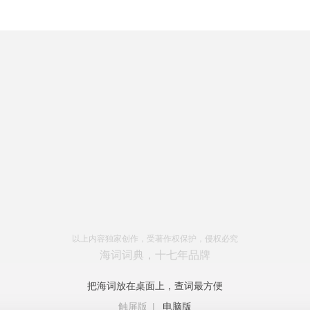
以上内容独家创作，受著作权保护，侵权必究
海词词典，十七年品牌
把海词放在桌面上，查词最方便
触屏版
|
电脑版