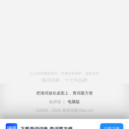
以上内容独家创作，受著作权保护，侵权必究
海词词典，十七年品牌
把海词放在桌面上，查词最方便
触屏版
|
电脑版
©2003 - 2026 海词词典(Dict.cn)
立即下载
立即下载