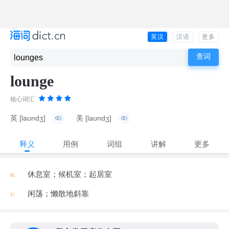
英汉
汉语
更多
lounge
核心词汇
英
[laʊndʒ]
美
[laʊndʒ]
释义
用例
词组
讲解
更多
n.
休息室；候机室；起居室
v.
闲荡；懒散地斜靠