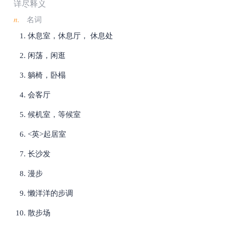
详尽释义
n.
名词
休息室，休息厅， 休息处
闲荡，闲逛
躺椅，卧榻
会客厅
候机室，等候室
<英>起居室
长沙发
漫步
懒洋洋的步调
散步场