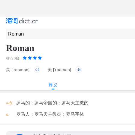
Roman
核心词汇
英
['rəʊmən]
美
['roʊmən]
释义
adj.
罗马的；罗马帝国的；罗马天主教的
n.
罗马人；罗马天主教徒；罗马字体