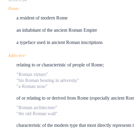
Noun:
a resident of modern Rome
an inhabitant of the ancient Roman Empire
a typeface used in ancient Roman inscriptions
Adjective:
relating to or characteristic of people of Rome;
"Roman virtues"
"his Roman bearing in adversity"
"a Roman nose"
of or relating to or derived from Rome (especially ancient Rom
"Roman architecture"
"the old Roman wall"
characteristic of the modern type that most directly represents