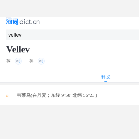
Vellev
英
美
释义
n.
韦莱乌(在丹麦；东经 9º50' 北纬 56º23')