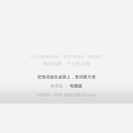
以上内容独家创作，受著作权保护，侵权必究
海词词典，十七年品牌
把海词放在桌面上，查词最方便
触屏版
|
电脑版
©2003 - 2026 海词词典(Dict.cn)