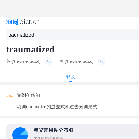
traumatized
英
['traʊməˌtaɪzd]
美
['traʊməˌtaɪzd]
释义
adj.
受到创伤的
动词traumatize的过去式和过去分词形式.
释义常用度分布图