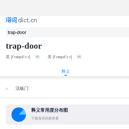
trap-door
英
[t'ræpd'ɔːr]
美
[t'ræpd'ɔːr]
释义
n.
活板门
释义常用度分布图
下载海词词典查看