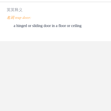
英英释义
名词 trap door:
a hinged or sliding door in a floor or ceiling