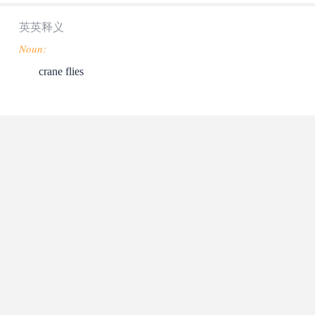
英英释义
Noun:
crane flies