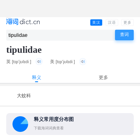
英汉
汉语
更多
tipulidae
英
[tɪp'jʊlɪdiː]
美
[tɪp'jʊlɪdiː]
释义
更多
大蚊科
释义常用度分布图
下载海词词典查看