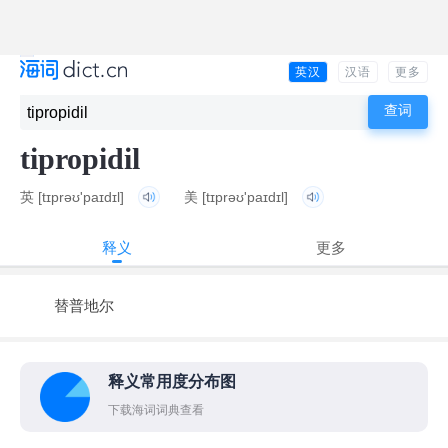
英汉
汉语
更多
tipropidil
英
[tɪprəʊ'paɪdɪl]
美
[tɪprəʊ'paɪdɪl]
释义
更多
替普地尔
释义常用度分布图
下载海词词典查看