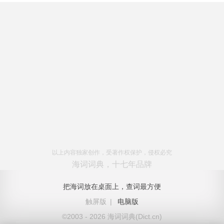
以上内容独家创作，受著作权保护，侵权必究
海词词典，十七年品牌
把海词放在桌面上，查词最方便
触屏版
|
电脑版
©2003 - 2026 海词词典(Dict.cn)