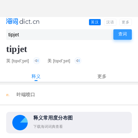
英汉
汉语
更多
tipjet
英
[tɪpd'ʒet]
美
[tɪpd'ʒet]
释义
更多
n.
叶端喷口
释义常用度分布图
下载海词词典查看