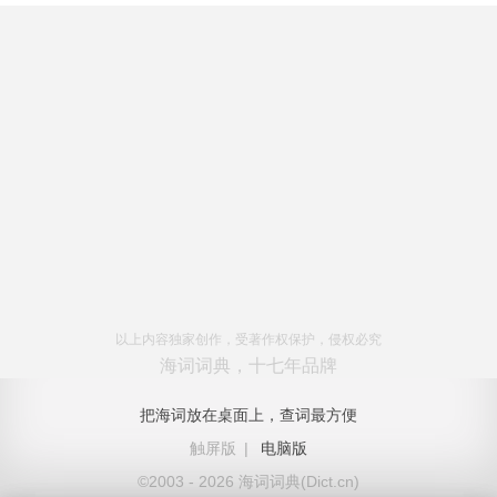
以上内容独家创作，受著作权保护，侵权必究
海词词典，十七年品牌
把海词放在桌面上，查词最方便
触屏版
|
电脑版
©2003 - 2026 海词词典(Dict.cn)