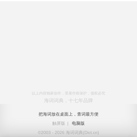
以上内容独家创作，受著作权保护，侵权必究
海词词典，十七年品牌
把海词放在桌面上，查词最方便
触屏版
|
电脑版
©2003 - 2026 海词词典(Dict.cn)