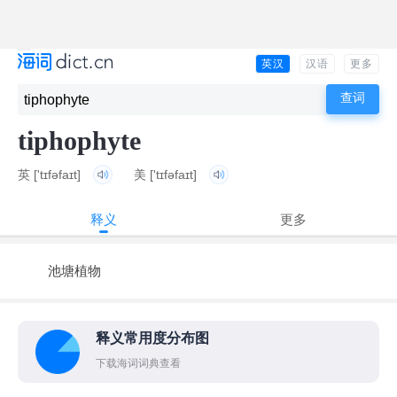
英汉
汉语
更多
tiphophyte
英
['tɪfəfaɪt]
美
['tɪfəfaɪt]
释义
更多
池塘植物
释义常用度分布图
下载海词词典查看