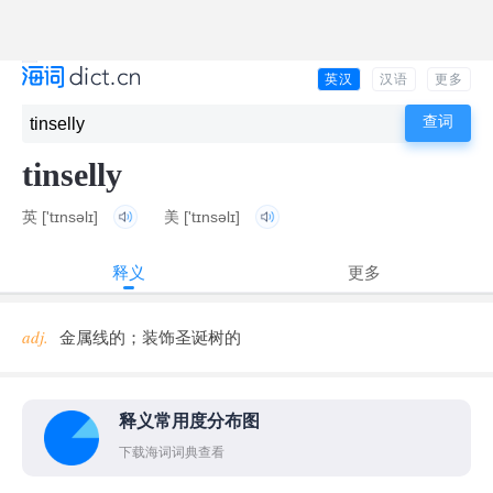
英汉
汉语
更多
tinselly
英
['tɪnsəlɪ]
美
['tɪnsəlɪ]
释义
更多
adj.
金属线的；装饰圣诞树的
释义常用度分布图
下载海词词典查看