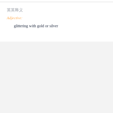
英英释义
Adjective:
glittering with gold or silver