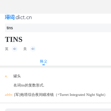
TINS
英
美
释义
n.
罐头
名词tin的复数形式.
abbr.
[军]炮塔综合夜间瞄准镜（=Turret Integrated Night Sight）