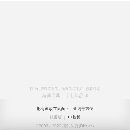
以上内容独家创作，受著作权保护，侵权必究
海词词典，十七年品牌
把海词放在桌面上，查词最方便
触屏版
|
电脑版
©2003 - 2026 海词词典(Dict.cn)