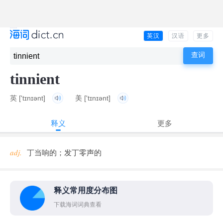
英汉
汉语
更多
tinnient
英
['tɪnɪənt]
美
['tɪnɪənt]
释义
更多
adj.
丁当响的；发丁零声的
释义常用度分布图
下载海词词典查看