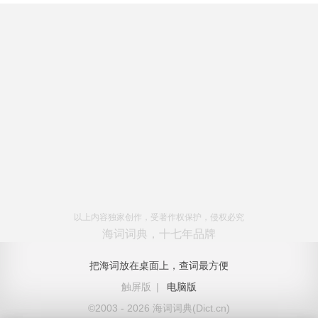
以上内容独家创作，受著作权保护，侵权必究
海词词典，十七年品牌
把海词放在桌面上，查词最方便
触屏版
|
电脑版
©2003 - 2026 海词词典(Dict.cn)