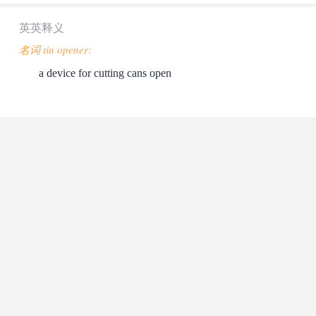
英英释义
名词 tin opener:
a device for cutting cans open