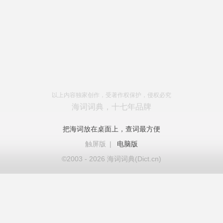
以上内容独家创作，受著作权保护，侵权必究
海词词典，十七年品牌
把海词放在桌面上，查词最方便
触屏版
|
电脑版
©2003 - 2026 海词词典(Dict.cn)