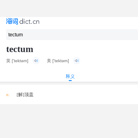
tectum
英
['tektəm]
美
['tektəm]
释义
n.
[解]顶盖