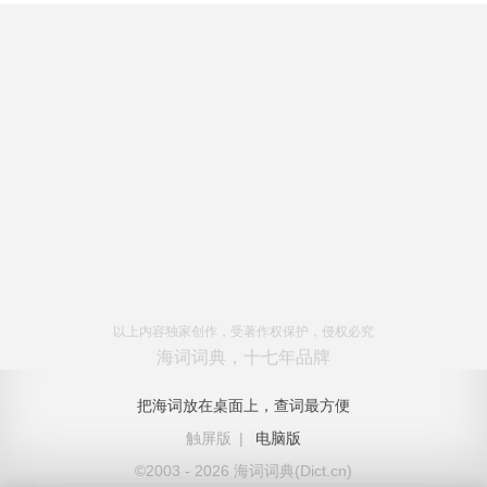
以上内容独家创作，受著作权保护，侵权必究
海词词典，十七年品牌
把海词放在桌面上，查词最方便
触屏版
|
电脑版
©2003 - 2026 海词词典(Dict.cn)