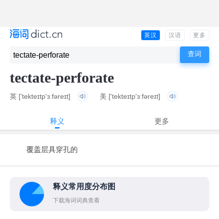
英汉
汉语
更多
tectate-perforate
英
['tekteɪtp'ɜːfəreɪt]
美
['tekteɪtp'ɜːfəreɪt]
释义
更多
覆盖层具穿孔的
释义常用度分布图
下载海词词典查看