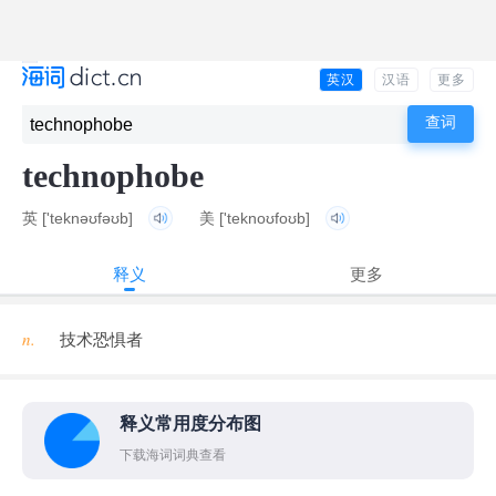
英汉
汉语
更多
technophobe
英
['teknəʊfəʊb]
美
['teknoʊfoʊb]
释义
更多
n.
技术恐惧者
释义常用度分布图
下载海词词典查看