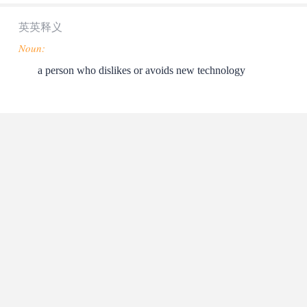
英英释义
Noun:
a person who dislikes or avoids new technology