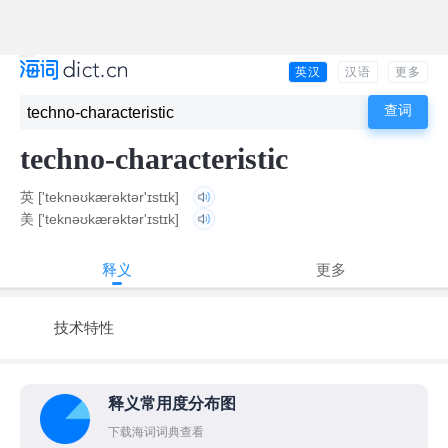
英汉
汉语
更多
techno-characteristic
英
['teknəʊkærəktər'ɪstɪk]
美
['teknəʊkærəktər'ɪstɪk]
释义
更多
技术特性
释义常用度分布图
下载海词词典查看