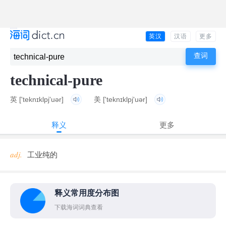
英汉
汉语
更多
technical-pure
英
['teknɪklpj'uər]
美
['teknɪklpj'uər]
释义
更多
adj.
工业纯的
释义常用度分布图
下载海词词典查看