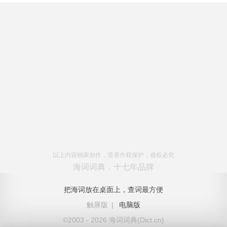
以上内容独家创作，受著作权保护，侵权必究
海词词典，十七年品牌
把海词放在桌面上，查词最方便
触屏版
|
电脑版
©2003 - 2026 海词词典(Dict.cn)