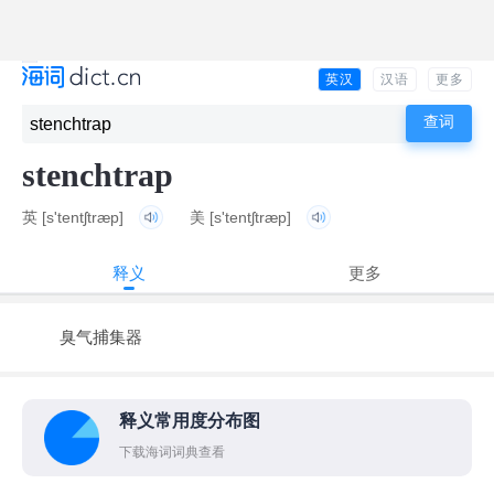
英汉
汉语
更多
stenchtrap
英
[s'tentʃtræp]
美
[s'tentʃtræp]
释义
更多
臭气捕集器
释义常用度分布图
下载海词词典查看