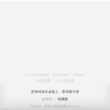
以上内容独家创作，受著作权保护，侵权必究
海词词典，十七年品牌
把海词放在桌面上，查词最方便
触屏版
|
电脑版
©2003 - 2026 海词词典(Dict.cn)