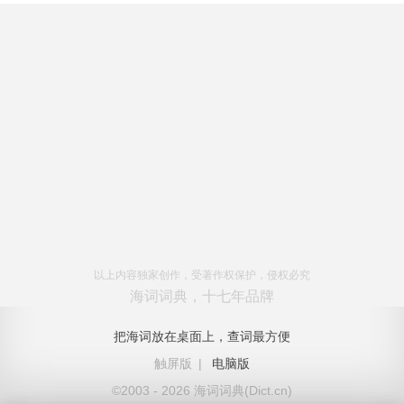
以上内容独家创作，受著作权保护，侵权必究
海词词典，十七年品牌
把海词放在桌面上，查词最方便
触屏版
|
电脑版
©2003 - 2026 海词词典(Dict.cn)