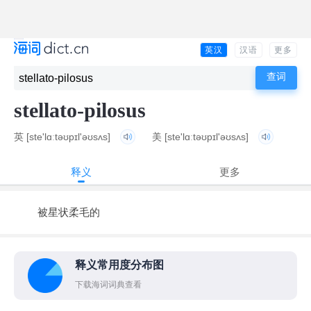
英汉
汉语
更多
stellato-pilosus
英
[ste'lɑːtəʊpɪl'əʊsʌs]
美
[ste'lɑːtəʊpɪl'əʊsʌs]
释义
更多
被星状柔毛的
释义常用度分布图
下载海词词典查看