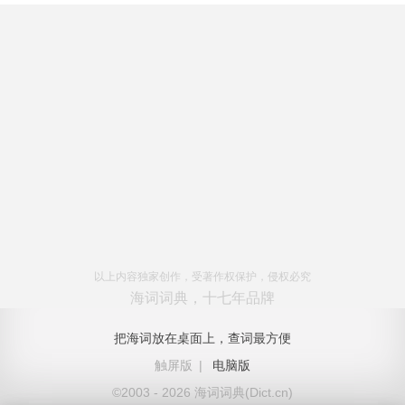
以上内容独家创作，受著作权保护，侵权必究
海词词典，十七年品牌
把海词放在桌面上，查词最方便
触屏版
|
电脑版
©2003 - 2026 海词词典(Dict.cn)