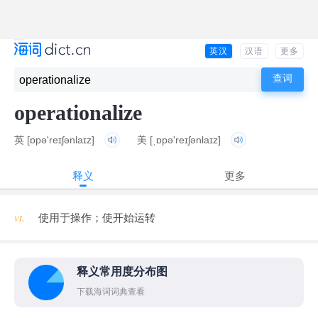
英汉
汉语
更多
operationalize
英
[ɒpə'reɪʃənlaɪz]
美
[ˌɒpə'reɪʃənlaɪz]
释义
更多
vt.
使用于操作；使开始运转
释义常用度分布图
下载海词词典查看