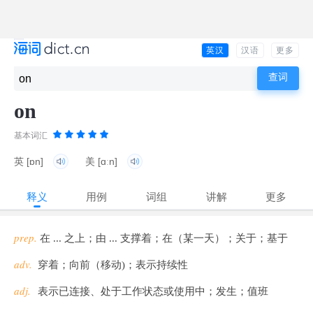
英汉
汉语
更多
on
基本词汇
英
[ɒn]
美
[ɑːn]
释义
用例
词组
讲解
更多
prep.
在 ... 之上；由 ... 支撑着；在（某一天）；关于；基于
adv.
穿着；向前（移动)；表示持续性
adj.
表示已连接、处于工作状态或使用中；发生；值班