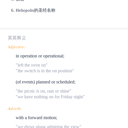
Heliopolis的圣经名称
英英释义
Adjective:
in operation or operational;
"left the oven on"
"the switch is in the on position"
(of events) planned or scheduled;
"the picnic is on, rain or shine"
"we have nothing on for Friday night"
Adverb:
with a forward motion;
"we drove along admiring the view"