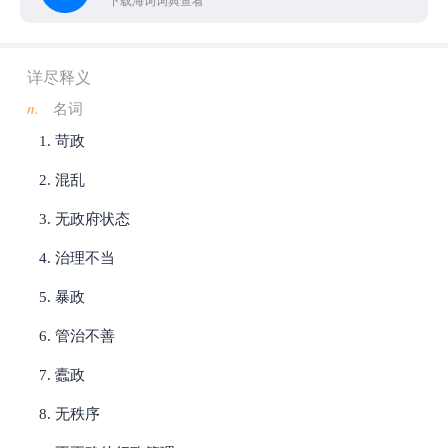
下载海词词典查看
详尽释义
n.
名词
苛政
混乱
无政府状态
治理不当
暴政
管治不善
蠹政
无秩序