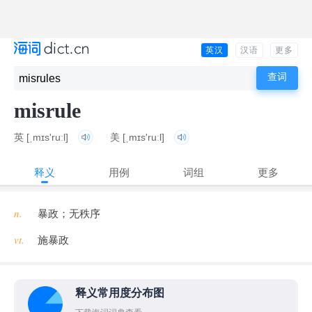
英汉
汉语
更多
misrule
英
[ˌmɪs'ruːl]
美
[ˌmɪs'ruːl]
释义
用例
词组
更多
n.
暴政；无秩序
vt.
施暴政
释义常用度分布图