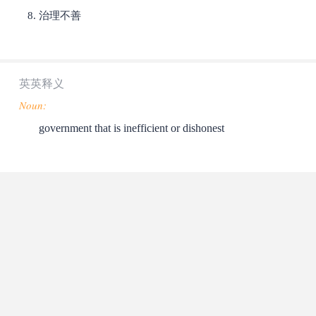
治理不善
英英释义
Noun:
government that is inefficient or dishonest