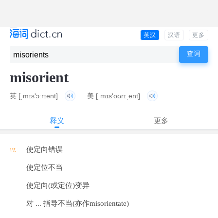
英汉
汉语
更多
misorient
英
[ˌmɪs'ɔːrɪent]
美
[ˌmɪs'oʊrɪˌent]
释义
更多
vt.
使定向错误
使定位不当
使定向(或定位)变异
对 ... 指导不当(亦作misorientate)