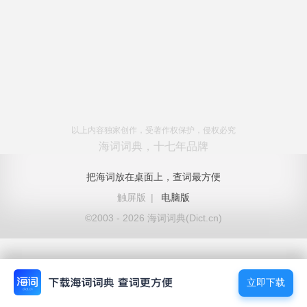
以上内容独家创作，受著作权保护，侵权必究
海词词典，十七年品牌
把海词放在桌面上，查词最方便
触屏版
|
电脑版
©2003 - 2026 海词词典(Dict.cn)
立即下载
立即下载