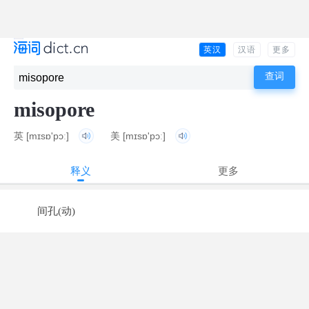
英汉
汉语
更多
misopore
英
[mɪsɒ'pɔː]
美
[mɪsɒ'pɔː]
释义
更多
间孔(动)