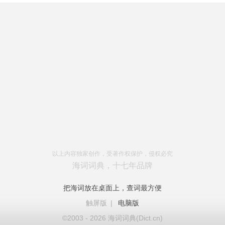
以上内容独家创作，受著作权保护，侵权必究
海词词典，十七年品牌
把海词放在桌面上，查词最方便
触屏版
|
电脑版
©2003 - 2026 海词词典(Dict.cn)