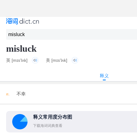
misluck
英
[mɪs'lʌk]
美
[mɪs'lʌk]
释义
n.
不幸
释义常用度分布图
下载海词词典查看