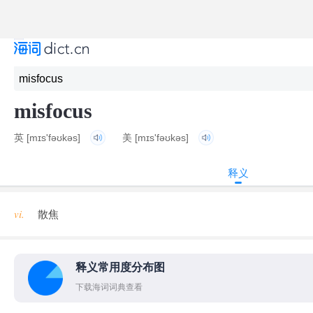
misfocus
英
[mɪs'fəʊkəs]
美
[mɪs'fəʊkəs]
释义
vi.
散焦
释义常用度分布图
下载海词词典查看