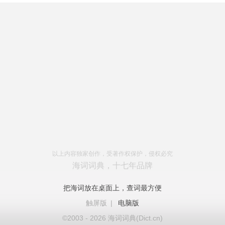
以上内容独家创作，受著作权保护，侵权必究
海词词典，十七年品牌
把海词放在桌面上，查词最方便
触屏版
|
电脑版
©2003 - 2026 海词词典(Dict.cn)