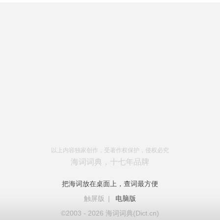
以上内容独家创作，受著作权保护，侵权必究
海词词典，十七年品牌
把海词放在桌面上，查词最方便
触屏版
|
电脑版
©2003 - 2026 海词词典(Dict.cn)