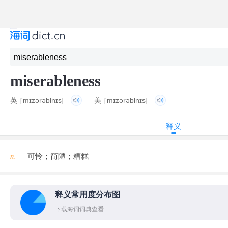
miserableness
英
['mɪzərəblnɪs]
美
['mɪzərəblnɪs]
释义
n.
可怜；简陋；糟糕
释义常用度分布图
下载海词词典查看