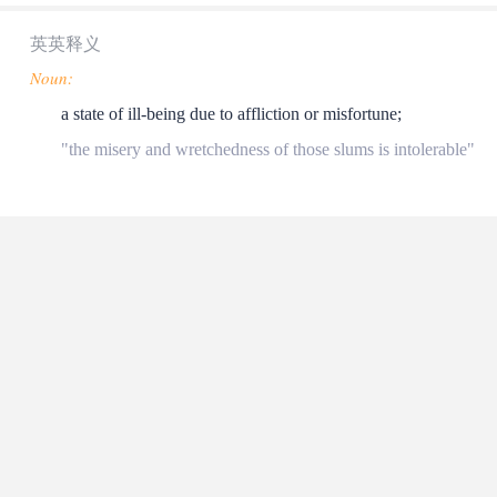
英英释义
Noun:
a state of ill-being due to affliction or misfortune;
"the misery and wretchedness of those slums is intolerable"