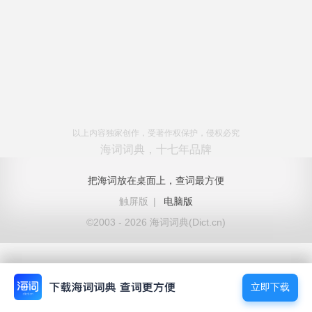
以上内容独家创作，受著作权保护，侵权必究
海词词典，十七年品牌
把海词放在桌面上，查词最方便
触屏版
|
电脑版
©2003 - 2026 海词词典(Dict.cn)
立即下载
立即下载