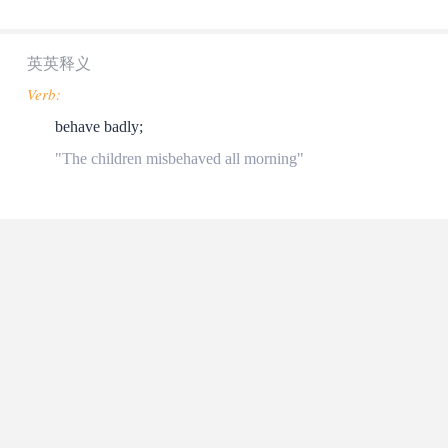
英英释义
Verb:
behave badly;
"The children misbehaved all morning"