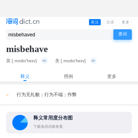
英汉
汉语
更多
misbehave
英
[ˌmɪsbɪ'heɪv]
美
[ˌmɪsbɪ'heɪv]
释义
用例
更多
v.
行为无礼貌；行为不端；作弊
释义常用度分布图
下载海词词典查看