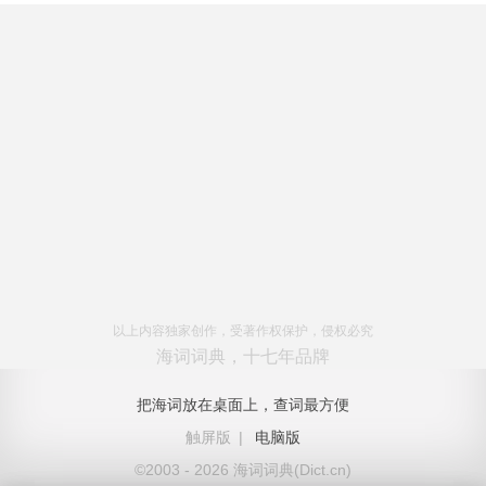
以上内容独家创作，受著作权保护，侵权必究
海词词典，十七年品牌
把海词放在桌面上，查词最方便
触屏版
|
电脑版
©2003 - 2026 海词词典(Dict.cn)