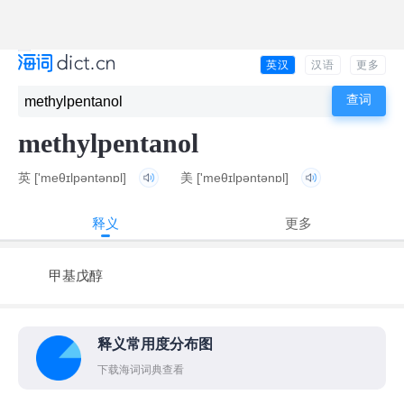
英汉
汉语
更多
methylpentanol
英
['meθɪlpəntənɒl]
美
['meθɪlpəntənɒl]
释义
更多
甲基戊醇
释义常用度分布图
下载海词词典查看