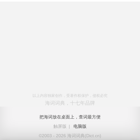
以上内容独家创作，受著作权保护，侵权必究
海词词典，十七年品牌
把海词放在桌面上，查词最方便
触屏版
|
电脑版
©2003 - 2026 海词词典(Dict.cn)