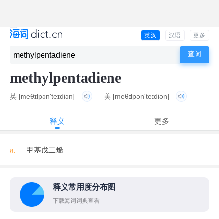
英汉
汉语
更多
methylpentadiene
英
[meθɪlpən'teɪdiən]
美
[meθɪlpən'teɪdiən]
释义
更多
n.
甲基戊二烯
释义常用度分布图
下载海词词典查看