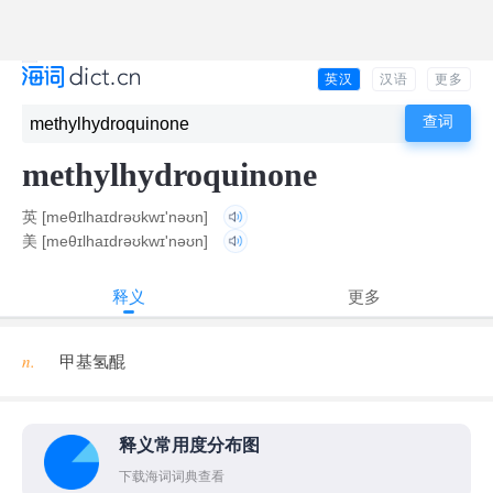
英汉
汉语
更多
methylhydroquinone
英
[meθɪlhaɪdrəʊkwɪ'nəʊn]
美
[meθɪlhaɪdrəʊkwɪ'nəʊn]
释义
更多
n.
甲基氢醌
释义常用度分布图
下载海词词典查看