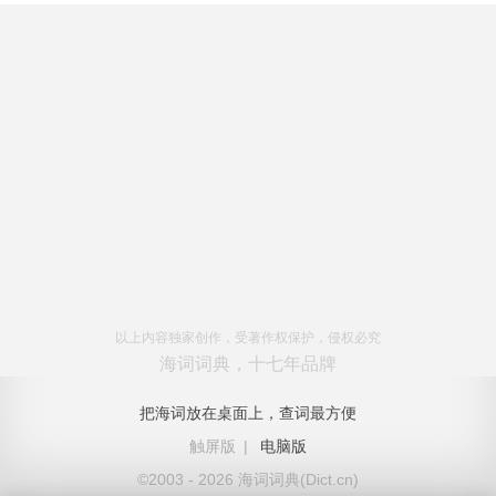
以上内容独家创作，受著作权保护，侵权必究
海词词典，十七年品牌
把海词放在桌面上，查词最方便
触屏版
|
电脑版
©2003 - 2026 海词词典(Dict.cn)