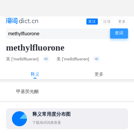
英汉
汉语
更多
methylfluorone
英
['meθɪlfluərən]
美
['meθɪlfluərən]
释义
更多
甲基荧光酮
释义常用度分布图
下载海词词典查看