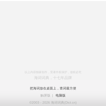
以上内容独家创作，受著作权保护，侵权必究
海词词典，十七年品牌
把海词放在桌面上，查词最方便
触屏版
|
电脑版
©2003 - 2026 海词词典(Dict.cn)