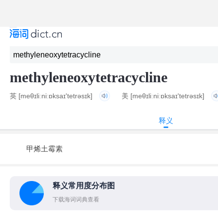
methyleneoxytetracycline
英
[meθɪliːniːɒksaɪ'tetrəsɪk]
美
[meθɪliːniːɒksaɪ'tetrəsɪk]
释义
甲烯土霉素
释义常用度分布图
下载海词词典查看