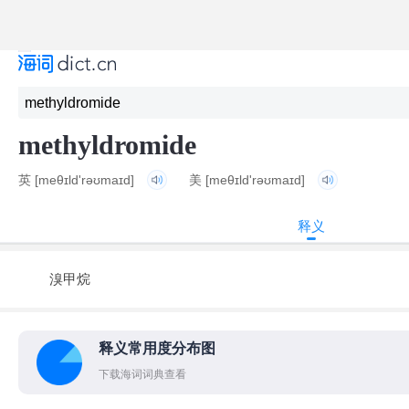
methyldromide
英
[meθɪld'rəʊmaɪd]
美
[meθɪld'rəʊmaɪd]
释义
溴甲烷
释义常用度分布图
下载海词词典查看