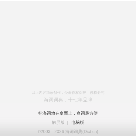
以上内容独家创作，受著作权保护，侵权必究
海词词典，十七年品牌
把海词放在桌面上，查词最方便
触屏版
|
电脑版
©2003 - 2026 海词词典(Dict.cn)