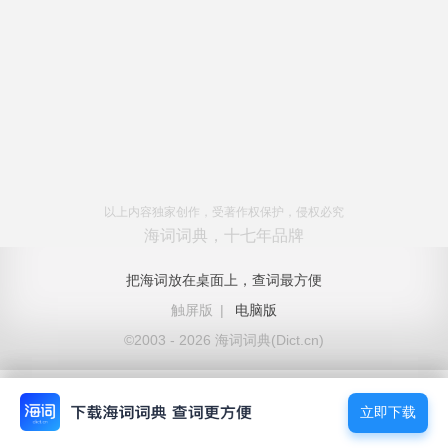
以上内容独家创作，受著作权保护，侵权必究
海词词典，十七年品牌
把海词放在桌面上，查词最方便
触屏版
|
电脑版
©2003 - 2026 海词词典(Dict.cn)
立即下载
立即下载