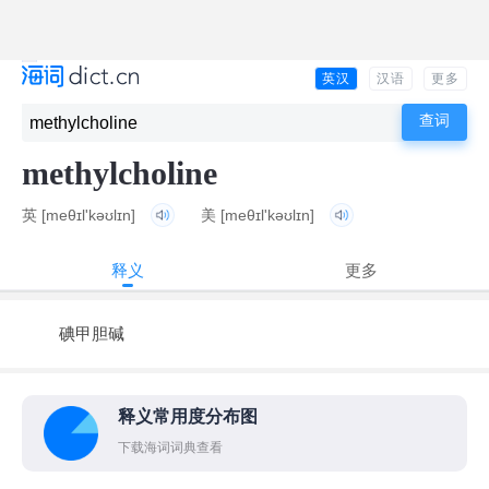
英汉
汉语
更多
methylcholine
英
[meθɪl'kəʊlɪn]
美
[meθɪl'kəʊlɪn]
释义
更多
碘甲胆碱
释义常用度分布图
下载海词词典查看