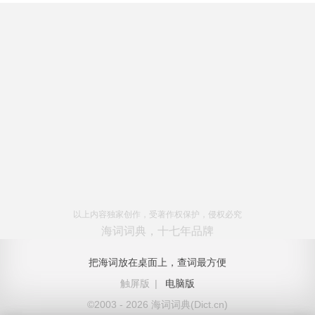
以上内容独家创作，受著作权保护，侵权必究
海词词典，十七年品牌
把海词放在桌面上，查词最方便
触屏版
|
电脑版
©2003 - 2026 海词词典(Dict.cn)