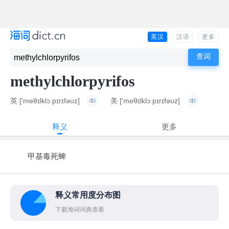
英汉
汉语
更多
methylchlorpyrifos
英
['meθɪlklɔːpɪrɪfəʊz]
美
['meθɪlklɔːpɪrɪfəʊz]
释义
更多
甲基毒死蜱
释义常用度分布图
下载海词词典查看