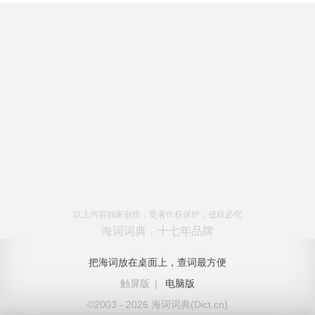
以上内容独家创作，受著作权保护，侵权必究
海词词典，十七年品牌
把海词放在桌面上，查词最方便
触屏版
|
电脑版
©2003 - 2026 海词词典(Dict.cn)