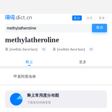
英汉
汉语
更多
methylatheroline
英
[meθɪlɑːðərə'laɪn]
美
[meθɪlɑːðərə'laɪn]
释义
更多
甲基阿塞洛林
释义常用度分布图
下载海词词典查看