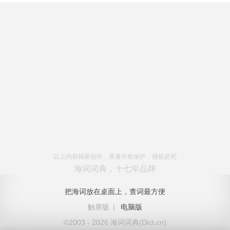
以上内容独家创作，受著作权保护，侵权必究
海词词典，十七年品牌
把海词放在桌面上，查词最方便
触屏版
|
电脑版
©2003 - 2026 海词词典(Dict.cn)