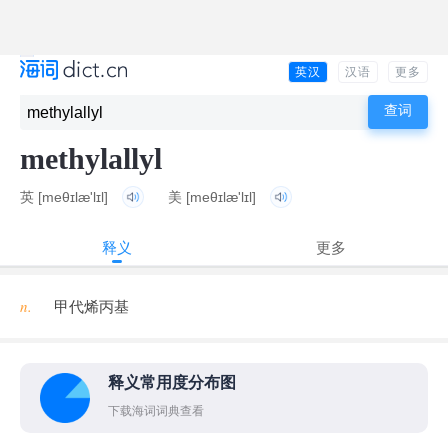
英汉
汉语
更多
methylallyl
英
[meθɪlæ'lɪl]
美
[meθɪlæ'lɪl]
释义
更多
n.
甲代烯丙基
释义常用度分布图
下载海词词典查看