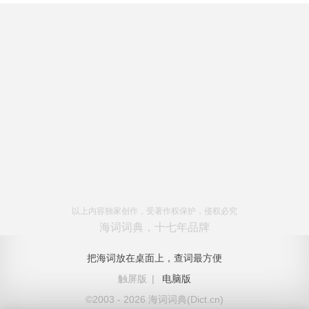
以上内容独家创作，受著作权保护，侵权必究
海词词典，十七年品牌
把海词放在桌面上，查词最方便
触屏版
|
电脑版
©2003 - 2026 海词词典(Dict.cn)