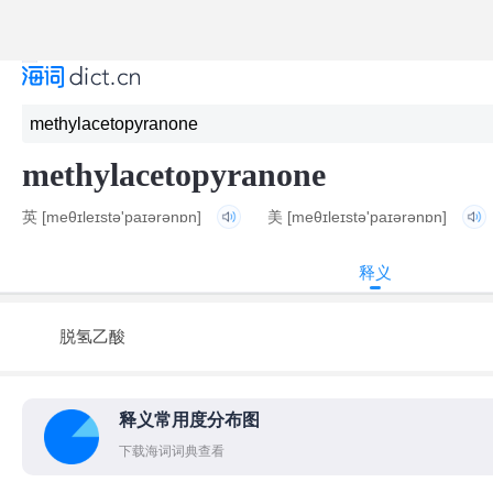
methylacetopyranone
英
[meθɪleɪstə'paɪərənɒn]
美
[meθɪleɪstə'paɪərənɒn]
释义
脱氢乙酸
释义常用度分布图
下载海词词典查看