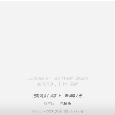
以上内容独家创作，受著作权保护，侵权必究
海词词典，十七年品牌
把海词放在桌面上，查词最方便
触屏版
|
电脑版
©2003 - 2026 海词词典(Dict.cn)