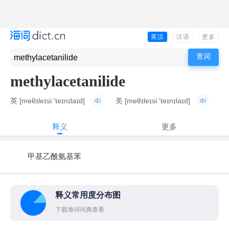
英汉
汉语
更多
methylacetanilide
英
[meθɪleɪsiː'teɪnɪlaɪd]
美
[meθɪleɪsiː'teɪnɪlaɪd]
释义
更多
甲基乙酰氨基苯
释义常用度分布图
下载海词词典查看