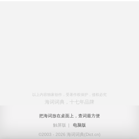
以上内容独家创作，受著作权保护，侵权必究
海词词典，十七年品牌
把海词放在桌面上，查词最方便
触屏版
|
电脑版
©2003 - 2026 海词词典(Dict.cn)