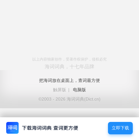
以上内容独家创作，受著作权保护，侵权必究
海词词典，十七年品牌
把海词放在桌面上，查词最方便
触屏版
|
电脑版
©2003 - 2026 海词词典(Dict.cn)
立即下载
立即下载