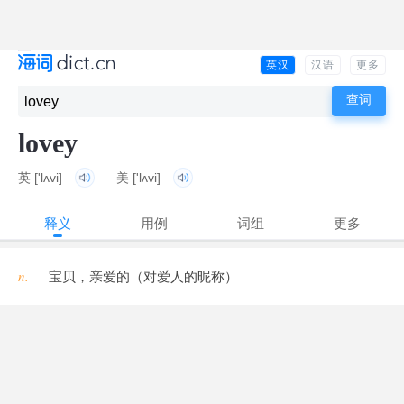
英汉
汉语
更多
lovey
英
['lʌvi]
美
['lʌvi]
释义
用例
词组
更多
n.
宝贝，亲爱的（对爱人的昵称）