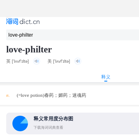
love-philter
英
['lʌvf'ɪltə]
美
['lʌvf'ɪltə]
释义
n.
(=love potion)春药；媚药；迷魂药
释义常用度分布图
下载海词词典查看