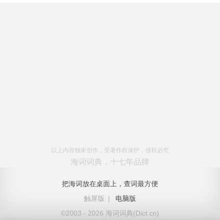
以上内容独家创作，受著作权保护，侵权必究
海词词典，十七年品牌
把海词放在桌面上，查词最方便
触屏版
|
电脑版
©2003 - 2026 海词词典(Dict.cn)