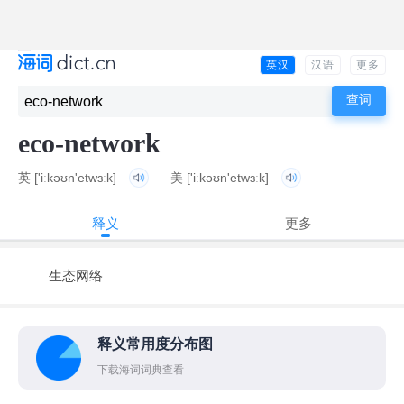
英汉
汉语
更多
eco-network
英
['iːkəʊn'etwɜːk]
美
['iːkəʊn'etwɜːk]
释义
更多
生态网络
释义常用度分布图
下载海词词典查看