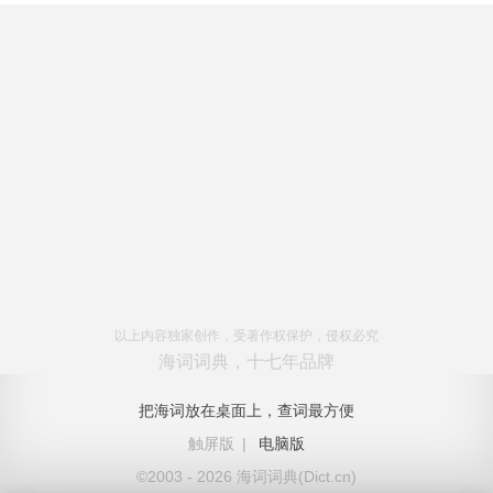
以上内容独家创作，受著作权保护，侵权必究
海词词典，十七年品牌
把海词放在桌面上，查词最方便
触屏版
|
电脑版
©2003 - 2026 海词词典(Dict.cn)